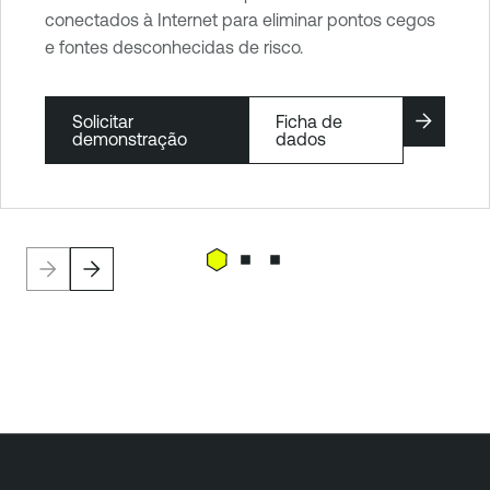
conectados à Internet para eliminar pontos cegos
e fontes desconhecidas de risco.
Solicitar
Ficha de
demonstração
dados
T
e