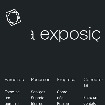
n
a
b
l
ua exposiçã
e
A
t
t
a
c
k
S
u
Parceiros
Recursos
Empresa
Conecte-
r
se
f
Torne-se
Serviços
Sobre
a
Entre em
um
Suporte
nós
c
contato
parceiro
técnico
Equipe