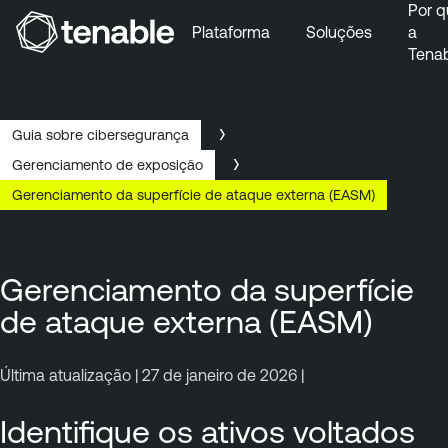
Por q
Plataforma
Soluções
a
Tena
Pular para a navegação principal
Ir para o conteúdo principal
Ir para o fim
Guia sobre cibersegurança
Gerenciamento de exposição
Gerenciamento da superfície de ataque externa (EASM)
Gerenciamento da superfície
de ataque externa (EASM)
Última atualização | 27 de janeiro de 2026 |
Identifique os ativos voltados