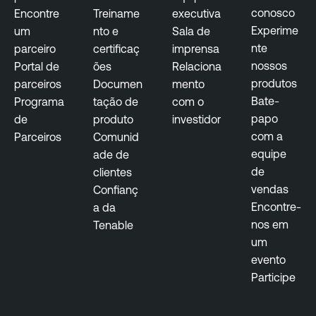
e
conosco
Encontre
Treiname
executiva
M
Experime
um
nto e
Sala de
a
nte
parceiro
certificaç
imprensa
n
nossos
Portal de
ões
Relaciona
a
produtos
parceiros
Documen
mento
g
Bate-
Programa
tação de
com o
e
papo
de
produto
investidor
m
com a
Parceiros
Comunid
e
equipe
ade de
n
de
clientes
t
vendas
Confianç
T
Encontre-
a da
e
nos em
Tenable
n
um
a
evento
b
Participe
l
e