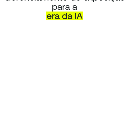
para a
era
da
IA