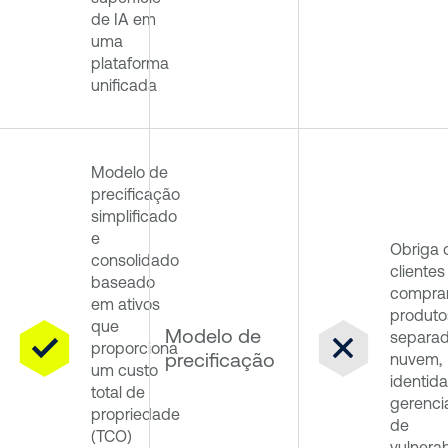
de IA em
uma
plataforma
unificada
Modelo de
precificação
simplificado
e
Obriga 
consolidado
clientes
baseado
compra
em ativos
produto
que
Modelo de
separad
proporciona
precificação
nuvem,
um custo
identid
total de
gerenc
propriedade
de
(TCO)
vulnera