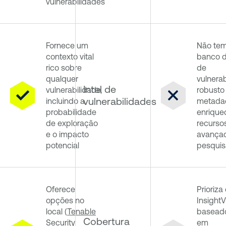
vulnerabilidades
Fornece um
Não te
contexto vital
banco 
rico sobre
de
qualquer
vulnera
Intel de
vulnerabilidade,
robusto
vulnerabilidades
incluindo a
metada
probabilidade
enrique
de exploração
recurso
e o impacto
avança
potencial
pesquis
Oferece
Prioriza
opções no
Insight
local (
Tenable
basead
Cobertura
Security
em