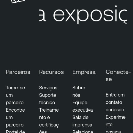
Sua exposiç
Parceiros
Recursos
Empresa
Conecte-
se
Torne-se
Serviços
Sobre
Entre em
um
Suporte
nós
contato
parceiro
técnico
Equipe
conosco
Encontre
Treiname
executiva
Experime
um
nto e
Sala de
nte
parceiro
certificaç
imprensa
nossos
Portal de
ões
Relaciona