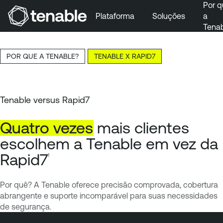
Por q
Plataforma
Soluções
a
Tena
Pular para a navegação principal
Ir para o conteúdo principal
POR QUE A TENABLE?
TENABLE X RAPID7
Ir para o fim
Tenable versus Rapid7
Quatro
vezes
mais clientes
escolhem a Tenable em vez da
Rapid7
1
Por quê? A Tenable oferece precisão comprovada, cobertura
abrangente e suporte incomparável para suas necessidades
de segurança.