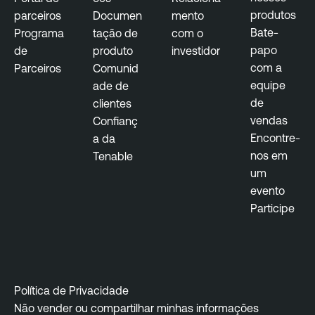
produtos
parceiros
Documen
mento
Bate-
Programa
tação de
com o
papo
de
produto
investidor
com a
Parceiros
Comunid
equipe
ade de
de
clientes
vendas
Confianç
Encontre-
a da
nos em
Tenable
um
evento
Participe
Política de Privacidade
Não vender ou compartilhar minhas informações