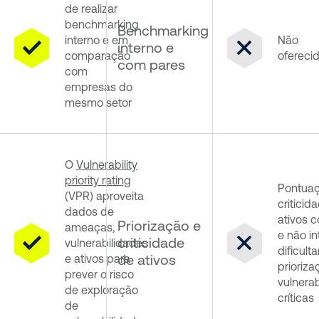
de realizar
benchmarking
Benchmarking
interno e em
Não
interno e
comparação
ofereci
com pares
com
empresas do
mesmo setor
O
Vulnerability
priority rating
Pontua
(VPR) aproveita
criticid
dados de
ativos 
Priorização e
ameaças,
e não in
criticidade
vulnerabilidades
dificult
de ativos
e ativos para
prioriza
prever o risco
vulnera
de exploração
críticas
de