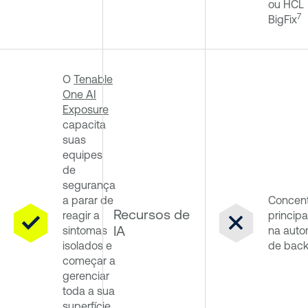
ou HCL
7
BigFix
O
Tenable
One AI
Exposure
capacita
suas
equipes
de
segurança
a parar de
Concent
Recursos de
reagir a
princip
IA
sintomas
na aut
isolados e
de bac
começar a
gerenciar
toda a sua
superfície