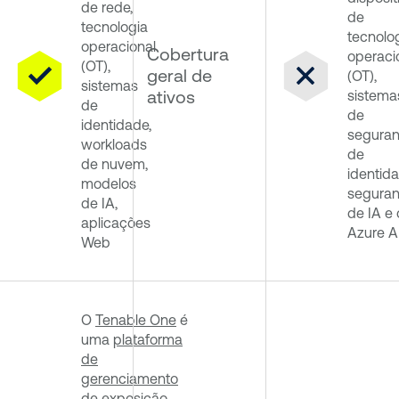
de rede,
de
tecnologia
tecnolo
operacional
Cobertura
operaci
(OT),
geral de
(OT),
sistemas
ativos
sistema
de
de
identidade,
segura
workloads
de
de nuvem,
identida
modelos
segura
de IA,
de IA e 
aplicações
Azure 
Web
O
Tenable One
é
uma
plataforma
de
gerenciamento
de exposição