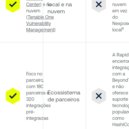
local e na
Center
) e na
nuvem
nuvem
nuvem
em vez
(
Tenable One
do
Vulnerability
Nexpos
6
Management
)
local
A Rapid
encerro
integra
Foco no
com a
parceiro,
BeyondT
com 180
e não
Ecossistema
parceiros e
oferece
de parceiros
320
suporte
integrações
tecnolo
pré-
popular
integradas
como
HashiCo