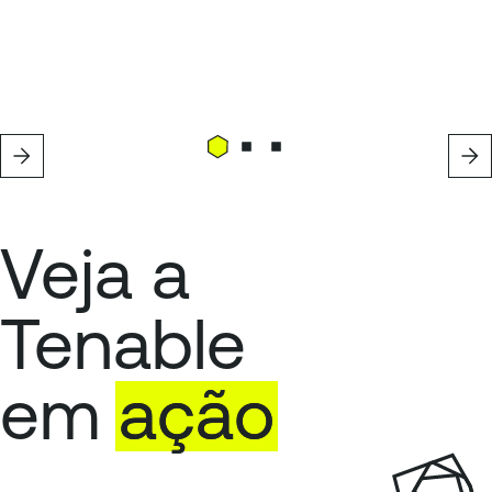
Veja a
Tenable
em
ação