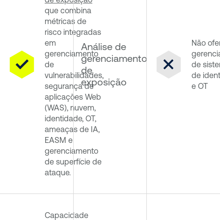
que combina
métricas de
risco integradas
em
Não ofe
Análise de
gerenciamento
gerenc
gerenciamento
de
de sist
de
vulnerabilidades,
de iden
exposição
segurança de
e OT
aplicações Web
(WAS), nuvem,
identidade, OT,
ameaças de IA,
EASM e
gerenciamento
de superfície de
ataque.
Capacidade