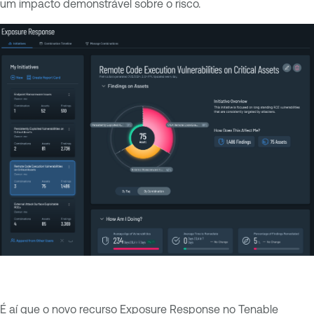
um impacto demonstrável sobre o risco.
É aí que o novo recurso Exposure Response no Tenable