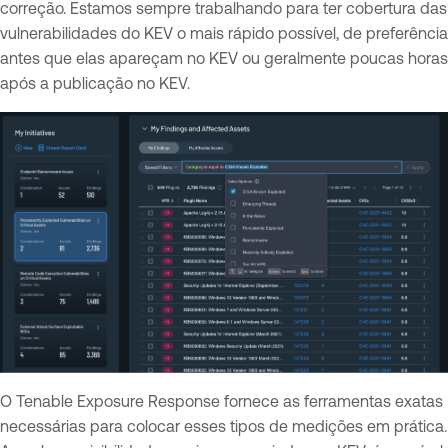
correção. Estamos sempre trabalhando para ter cobertura das
vulnerabilidades do KEV o mais rápido possível, de preferência
antes que elas apareçam no KEV ou geralmente poucas horas
após a publicação no KEV.
O Tenable Exposure Response fornece as ferramentas exatas
necessárias para colocar esses tipos de medições em prática.