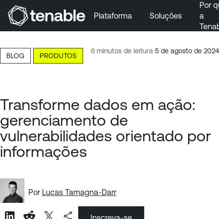
Por q
Plataforma
Soluções
a
Tena
Pular para a navegação principal
Ir para o conteúdo principal
6 minutos de leitura
5 de agosto de 2024
BLOG
PRODUTOS
Ir para o fim
Transforme dados em ação:
gerenciamento de
vulnerabilidades orientado por
informações
Por
Lucas Tamagna-Darr
Inscreva-se