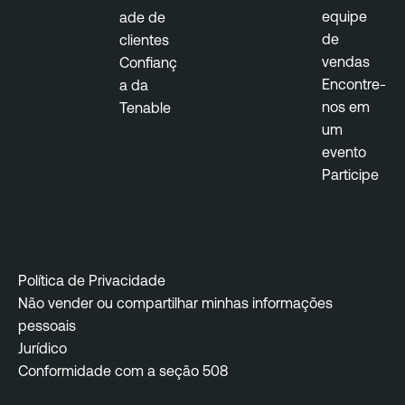
d
n
equipe
ade de
V
t
de
clientes
u
vendas
Confianç
l
Encontre-
a da
n
nos em
Tenable
e
um
r
evento
a
Participe
b
i
l
i
t
Política de Privacidade
y
Não vender ou compartilhar minhas informações
M
pessoais
a
Jurídico
n
Conformidade com a seção 508
a