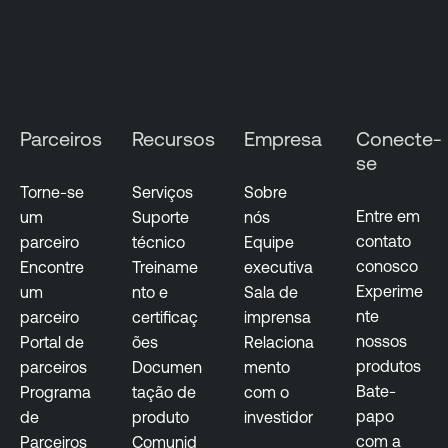
n
n
a
e
g
r
e
a
m
b
Parceiros
Recursos
Empresa
Conecte-
e
i
se
n
l
t
i
Torne-se
Serviços
Sobre
t
Entre em
um
Suporte
nós
R
y
contato
parceiro
técnico
Equipe
i
M
conosco
Encontre
Treiname
executiva
s
a
Experime
um
nto e
Sala de
k
n
nte
parceiro
certificaç
imprensa
-
a
nossos
Portal de
ões
Relaciona
b
g
produtos
parceiros
Documen
mento
a
e
Bate-
Programa
tação de
com o
s
m
papo
de
produto
investidor
e
e
com a
Parceiros
Comunid