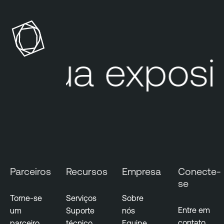
e
n
a
b
l
Sua exposi
e
C
l
o
u
d
S
e
c
Parceiros
Recursos
Empresa
Conecte-
u
se
r
Torne-se
Serviços
Sobre
i
Entre em
um
Suporte
nós
t
contato
parceiro
técnico
Equipe