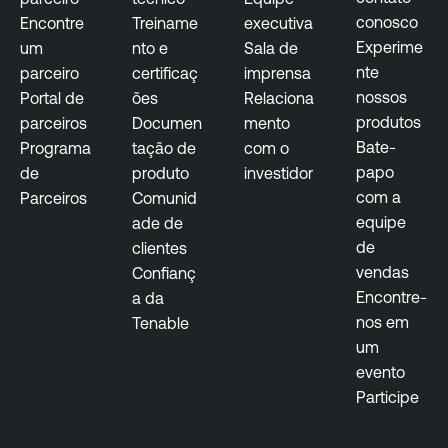
y
conosco
Encontre
Treiname
executiva
Experime
um
nto e
Sala de
nte
parceiro
certificaç
imprensa
nossos
Portal de
ões
Relaciona
produtos
parceiros
Documen
mento
Bate-
Programa
tação de
com o
papo
de
produto
investidor
com a
Parceiros
Comunid
equipe
ade de
de
clientes
vendas
Confianç
Encontre-
a da
nos em
Tenable
um
evento
Participe