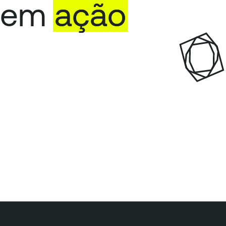
em
ação
T