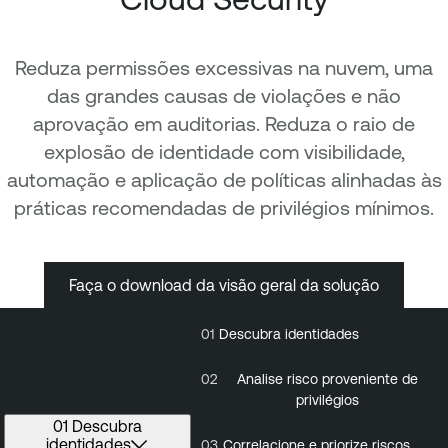
Reduza permissões excessivas na nuvem, uma
das grandes causas de violações e não
aprovação em auditorias. Reduza o raio de
explosão de identidade com visibilidade,
automação e aplicação de políticas alinhadas às
práticas recomendadas de privilégios mínimos.
Faça o download da visão geral da solução
01
Descubra identidades
01
Descubra
0
identidades
02
Analise risco proveniente de
privilégios
01 Descubra
identidades
03
Correlacione e priorize riscos