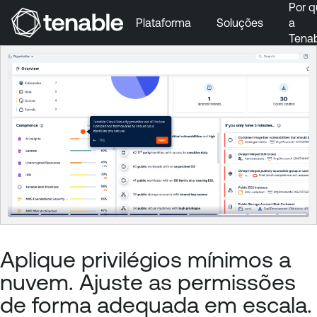
Por q
Plataforma
Soluções
a
Tena
Pular para a navegação principal
Ir para o conteúdo principal
Ir para o fim
Aplique privilégios mínimos a
nuvem. Ajuste as permissões
de forma adequada em escala.