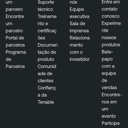
Entre em
um
Suporte
nós
t
contato
parceiro
técnico
Equipe
y
conosco
Encontre
Treiname
executiva
Experime
um
nto e
Sala de
nte
parceiro
certificaç
imprensa
nossos
Portal de
ões
Relaciona
produtos
parceiros
Documen
mento
Bate-
Programa
tação de
com o
papo
de
produto
investidor
com a
Parceiros
Comunid
equipe
ade de
de
clientes
vendas
Confianç
Encontre-
a da
nos em
Tenable
um
evento
Participe