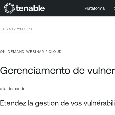
Plataforma
Pular para a navegação principal
Ir para o conteúdo principal
BACK TO WEBINARS
Ir para o fim
ON-DEMAND WEBINAR
/ CLOUD
Gerenciamento de vulner
à la demande
C
T
l
e
Etendez la gestion de vos vulnérabi
o
n
u
a