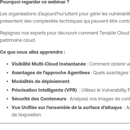
Pourquoi regarder ce webinar ?
d
b
l
C
Les organisations d'aujourd'hui luttent pour gérer les vulnérabi
e
o
présentent des complexités techniques qui peuvent être cont
O
n
n
Rejoignez nos experts pour découvrir comment Tenable Cloud V
t
e
patrimoine cloud.
a
C
i
Ce que vous allez apprendre :
l
n
o
e
Visibilité Multi-Cloud Instantanée
: Comment obtenir un
u
r
Avantages de l’approche Agentless
: Quels avantages 
d
S
Modalités de déploiement
.
E
e
Priorisation Intelligente (VPR)
: Utilisez le Vulnerability 
x
c
p
Sécurité des Conteneurs
: Analysez vos images de conta
u
o
r
Vue Unifiée sur l’ensemble de la surface d’attaque
: A
s
i
de l’exposition.
u
t
r
y