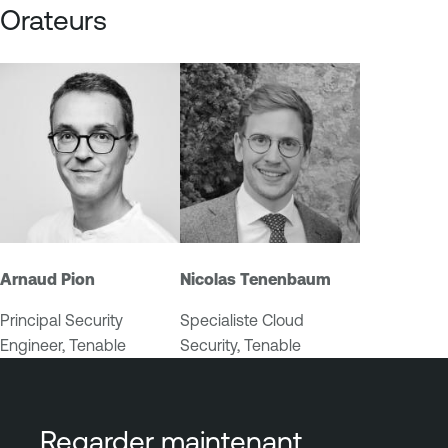
Orateurs
e
E
T
x
e
p
n
o
a
s
b
u
l
r
e
e
O
M
n
a
e
n
Arnaud Pion
Nicolas Tenenbaum
a
Principal Security
Specialiste Cloud
g
Engineer, Tenable
Security, Tenable
e
m
e
n
Regarder maintenant