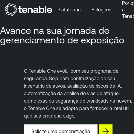
Por q
Plataforma
Soluções
a
Tena
Pular para a navegação principal
Avance na sua jornada de
Ir para o conteúdo principal
gerenciamento de exposição
Ir para o fim
O Tenable One evolui com seu programa de
segurança. Seja para centralização do seu
inventário de ativos, avaliação de riscos de IA,
automatização da análise de vias de ataque
complexas ou segurança de workloads na nuvem,
o Tenable One se adapta para fornecer a intel útil
que sua empresa exige.
Solicite uma demonstração