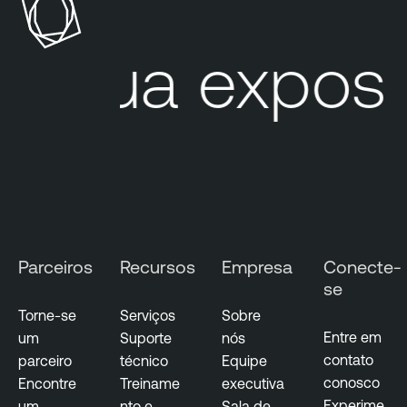
Sua exposi
Parceiros
Recursos
Empresa
Conecte-
se
Torne-se
Serviços
Sobre
Entre em
um
Suporte
nós
contato
parceiro
técnico
Equipe
conosco
Encontre
Treiname
executiva
Experime
um
nto e
Sala de