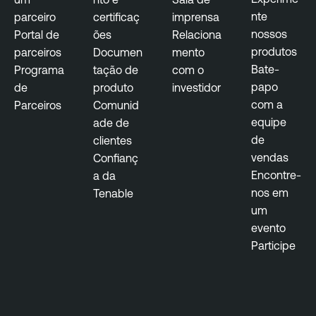
nte
parceiro
certificaç
imprensa
nossos
Portal de
ões
Relaciona
produtos
parceiros
Documen
mento
Bate-
Programa
tação de
com o
papo
de
produto
investidor
com a
Parceiros
Comunid
equipe
ade de
de
clientes
vendas
Confianç
Encontre-
a da
nos em
Tenable
um
evento
Participe