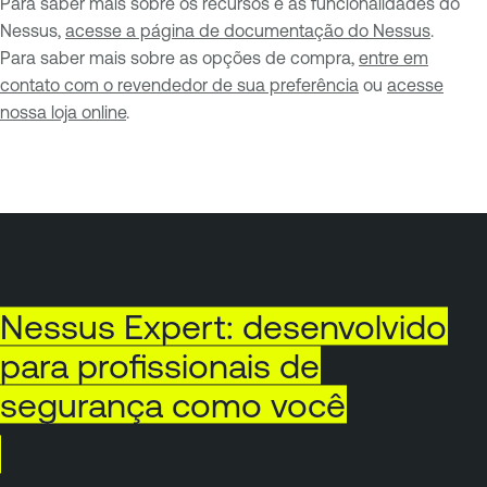
Para saber mais sobre os recursos e as funcionalidades do
Nessus,
acesse a página de documentação do Nessus
.
Para saber mais sobre as opções de compra,
entre em
contato com o revendedor de sua preferência
ou
acesse
nossa loja online
.
Nessus
Expert:
desenvolvido
para
profissionais
de
segurança
como
você