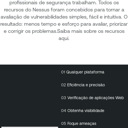
profissionais de segurança trabalham. Todos os
recursos do Nessus foram concebidos para tornar a
avaliação de vulnerabilidades simples, fácil e intuitiva. O
resultado: menos tempo e esforço para avaliar, priorizar
e corrigir os problemas.Saiba mais sobre os recursos
aqui.
01
Qualquer plataforma
01
Qualquer
plataforma
02
Eficiência e precisão
03
Verificação de aplicações Web
04
Obtenha visibilidade
05
Foque ameaças