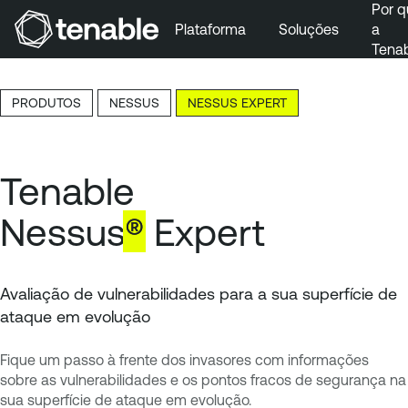
Por q
Plataforma
Soluções
a
Tena
Pular para a navegação principal
Ir para o conteúdo principal
PRODUTOS
NESSUS
NESSUS EXPERT
Ir para o fim
Tenable
Nessus
®
Expert
Avaliação de vulnerabilidades para a sua superfície de
ataque em evolução
Fique um passo à frente dos invasores com informações
sobre as vulnerabilidades e os pontos fracos de segurança na
sua superfície de ataque em evolução.