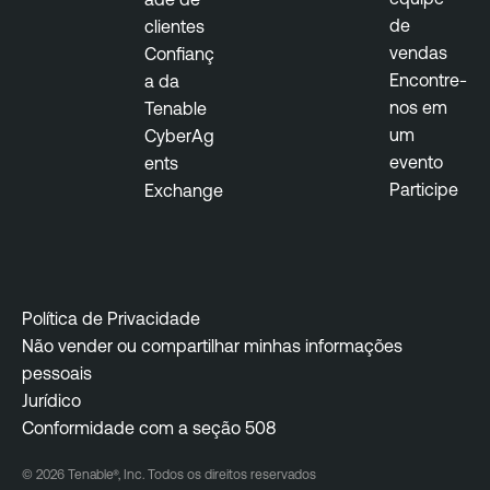
de
clientes
vendas
Confianç
Encontre-
a da
nos em
Tenable
um
CyberAg
evento
ents
Participe
Exchange
Política de Privacidade
Não vender ou compartilhar minhas informações
pessoais
Jurídico
Conformidade com a seção 508
© 2026 Tenable®, Inc. Todos os direitos reservados