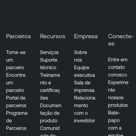
Parceiros
Recursos
Empresa
Conecte-
se
Torne-se
Serviços
Sobre
Entre em
um
Suporte
nós
contato
parceiro
técnico
Equipe
conosco
Encontre
Treiname
executiva
Experime
um
nto e
Sala de
nte
parceiro
certificaç
imprensa
nossos
Portal de
ões
Relaciona
produtos
parceiros
Documen
mento
Bate-
Programa
tação de
com o
papo
de
produto
investidor
com a
Parceiros
Comunid
equipe
ade de