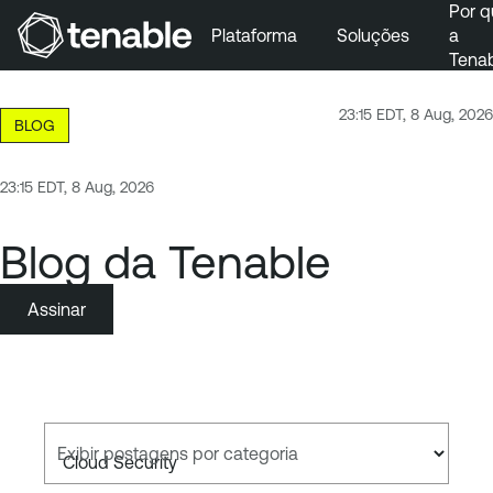
Por q
Plataforma
Soluções
a
Tena
Pular para a navegação principal
Ir para o conteúdo principal
23:15 EDT, 8 Aug, 2026
BLOG
Ir para o fim
23:15 EDT, 8 Aug, 2026
Blog da Tenable
Assinar
Exibir postagens por categoria