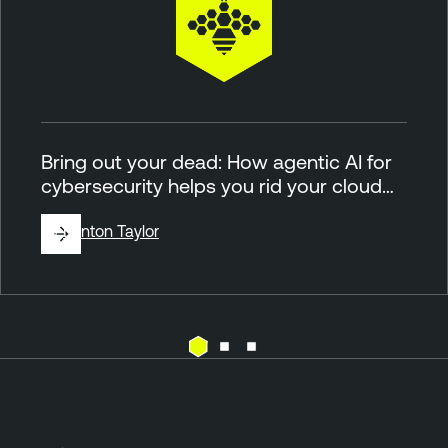
Bring out your dead: How agentic AI for
cybersecurity helps you rid your cloud…
By
Brinton Taylor
C
T
l
e
o
n