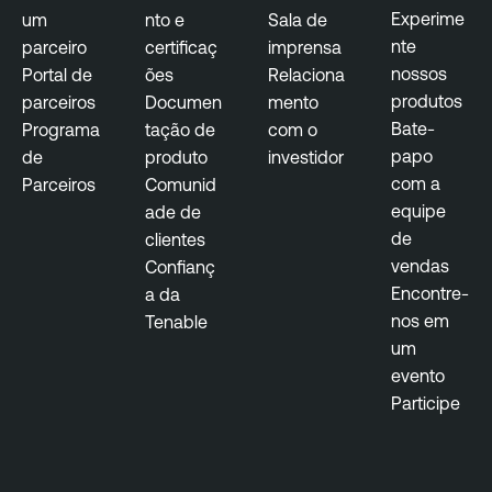
Experime
um
nto e
Sala de
nte
parceiro
certificaç
imprensa
nossos
Portal de
ões
Relaciona
produtos
parceiros
Documen
mento
Bate-
Programa
tação de
com o
papo
de
produto
investidor
com a
Parceiros
Comunid
equipe
ade de
de
clientes
vendas
Confianç
Encontre-
a da
nos em
Tenable
um
evento
Participe