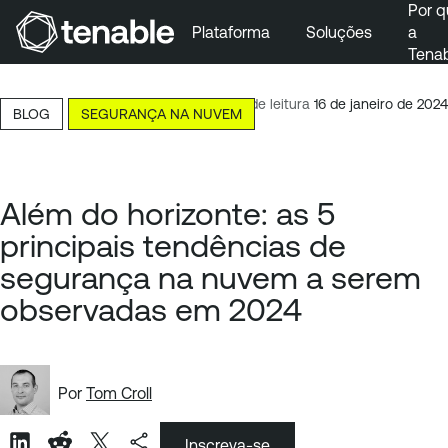
Por q
Plataforma
Soluções
a
Tena
Pular para a navegação principal
Ir para o conteúdo principal
10 minutos de leitura
16 de janeiro de 2024
BLOG
SEGURANÇA NA NUVEM
Ir para o fim
Além do horizonte: as 5
principais tendências de
segurança na nuvem a serem
observadas em 2024
Por
Tom Croll
Inscreva-se