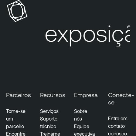
u
a
d
b
l
a exposição
e
C
l
o
u
d
S
e
c
Parceiros
Recursos
Empresa
Conecte-
u
se
r
i
Torne-se
Serviços
Sobre
t
Entre em
um
Suporte
nós
y
contato
parceiro
técnico
Equipe
conosco
Encontre
Treiname
executiva