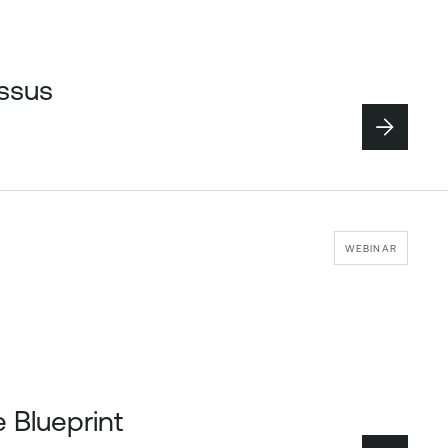
essus
WEBINAR
 Blueprint