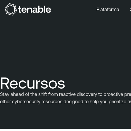
Plataforma
Pular para a navegação principal
Ir para o conteúdo principal
Ir para o fim
Recursos
Stay ahead of the shift from reactive discovery to proactive pr
other cybersecurity resources designed to help you prioritize 