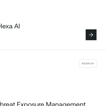
Hexa AI
WEBINAR
s Threat Exposure Management