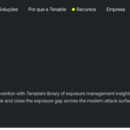
Soluções
Por que a Tenable
Recursos
Empresa
evention with Tenable’s library of exposure management insights.
risk and close the exposure gap across the modern attack surfa