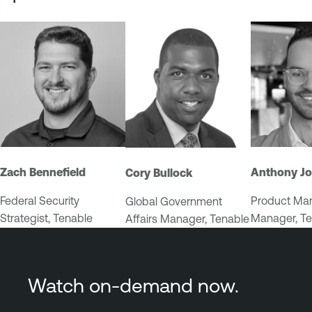
C
o
n
t
r
o
l
S
y
s
Zach Bennefield
Anthony J
Cory Bullock
t
e
Federal Security
Product Mar
Global Government
m
Strategist, Tenable
Manager, Te
Affairs Manager, Tenable
s
M
o
Watch on-demand now.
n
i