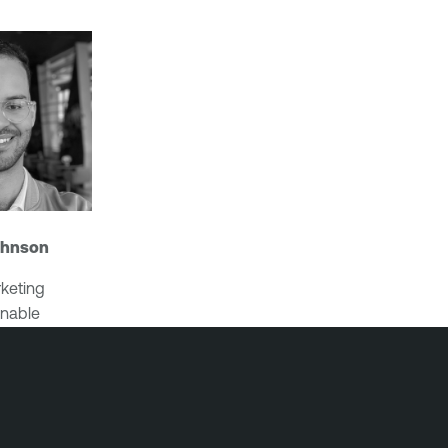
ohnson
keting
nable