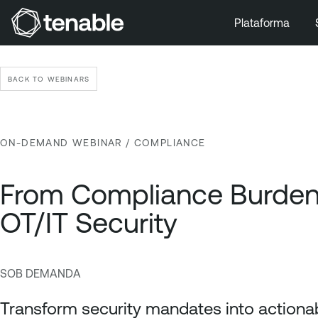
Plataforma
Pular para a navegação principal
Ir para o conteúdo principal
BACK TO WEBINARS
Ir para o fim
ON-DEMAND WEBINAR
/ COMPLIANCE
From Compliance Burden t
OT/IT Security
SOB DEMANDA
C
T
o
e
Transform security mandates into actionab