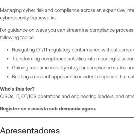
m
n
p
a
Managing cyber risk and compliance across an expansive, inte
l
b
cybersecurity frameworks.
i
l
For guidance on ways you can streamline compliance processes,
a
e
following topics:
n
O
c
n
Navigating OT/IT regulatory conformance without compro
e
e
Transforming compliance activities into meaningful secu
O
I
Gaining real-time visibility into your compliance status a
T
n
E
Building a resilient approach to incident response that sa
d
x
u
Who's this for?
p
s
CISOs, IT, OT/ICS operations and engineering leaders, and other
o
t
s
r
Registre-se e assista sob demanda agora.
u
i
r
a
e
Apresentadores
l