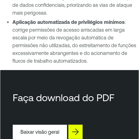
de dados confidenciais, priorizando as vias de ataque
mais perigosas.
Aplicação automatizada de privilégios mínimos
:
corrige permissões de acesso arriscadas em larga
escala por meio da revogação automática de
permissões não utilizadas, do estreitamento de funções
excessivamente abrangentes e do acionamento de
fluxos de trabalho automatizados.
T
e
n
Faça download do PDF
a
b
l
e
Baixar visão geral
C