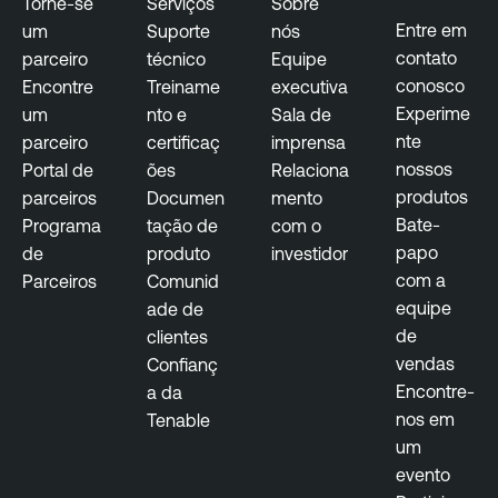
Torne-se
Serviços
Sobre
Entre em
um
Suporte
nós
contato
parceiro
técnico
Equipe
conosco
Encontre
Treiname
executiva
Experime
um
nto e
Sala de
nte
parceiro
certificaç
imprensa
nossos
Portal de
ões
Relaciona
produtos
parceiros
Documen
mento
Bate-
Programa
tação de
com o
papo
de
produto
investidor
com a
Parceiros
Comunid
equipe
ade de
de
clientes
vendas
Confianç
Encontre-
a da
nos em
Tenable
um
evento