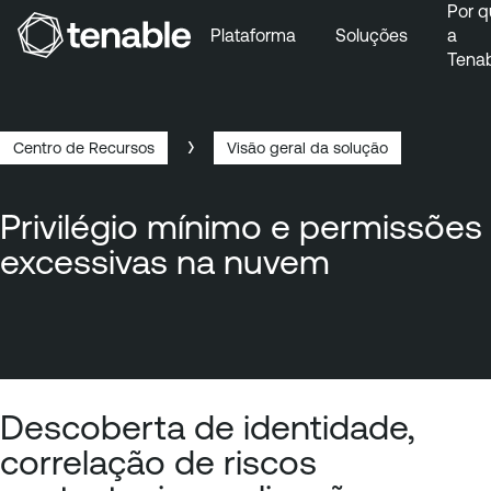
Por q
Plataforma
Soluções
a
Tena
Pular para a navegação principal
Ir para o conteúdo principal
Ir para o fim
Centro de Recursos
Visão geral da solução
Navegação
estrutural
Privilégio mínimo e permissões
excessivas na nuvem
Descoberta de identidade,
correlação de riscos