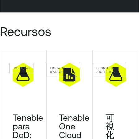
l
o
u
d
Recursos
S
e
c
u
r
SOLUÇÃO
FICHA DE
PESQUISA
i
DADOS
ANALÍTICA
t
y
Tenable
可
Tenable
para
視
One
DoD:
化
Cloud