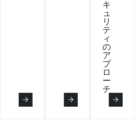
キ
ュ
リ
テ
ィ
の
ア
プ
ロ
ー
チ