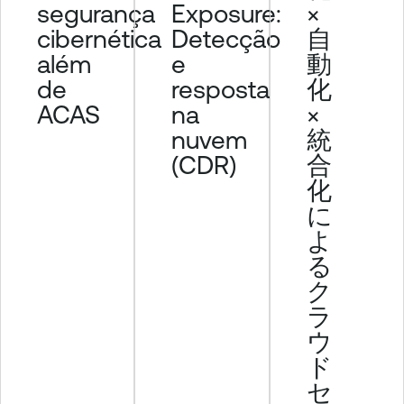
segurança
×
Exposure:
cibernética
自
Detecção
além
動
e
de
化
resposta
ACAS
×
na
統
nuvem
合
(CDR)
化
に
よ
る
ク
ラ
ウ
ド
セ