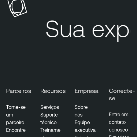
b
l
Sua exp
e
O
T
S
e
c
u
r
i
Parceiros
Recursos
Empresa
Conecte-
t
se
y
Torne-se
Serviços
Sobre
Entre em
um
Suporte
nós
contato
parceiro
técnico
Equipe
conosco
Encontre
Treiname
executiva