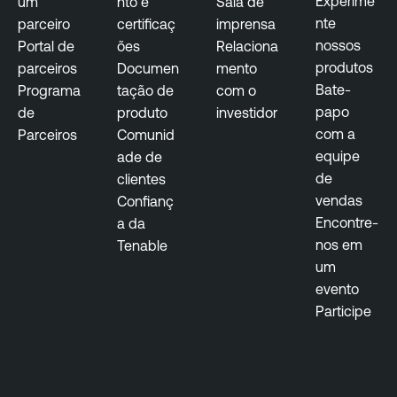
Experime
um
nto e
Sala de
nte
parceiro
certificaç
imprensa
nossos
Portal de
ões
Relaciona
produtos
parceiros
Documen
mento
Bate-
Programa
tação de
com o
papo
de
produto
investidor
com a
Parceiros
Comunid
equipe
ade de
de
clientes
vendas
Confianç
Encontre-
a da
nos em
Tenable
um
evento
Participe