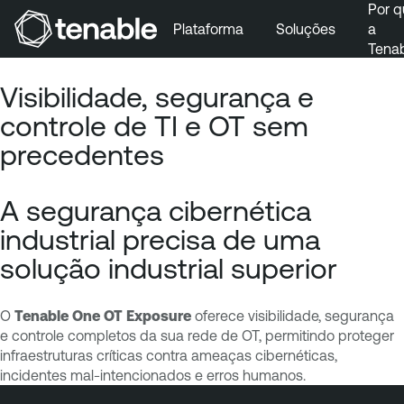
Por q
Plataforma
Soluções
a
Tena
Pular para a navegação principal
Visibilidade, segurança e
Ir para o conteúdo principal
controle de TI e OT sem
Ir para o fim
precedentes
A segurança cibernética
industrial precisa de uma
solução industrial superior
O
Tenable One OT Exposure
oferece visibilidade, segurança
e controle completos da sua rede de OT, permitindo proteger
infraestruturas críticas contra ameaças cibernéticas,
incidentes mal-intencionados e erros humanos.