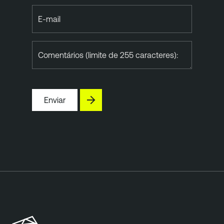
E-mail
Comentários (limite de 255 caracteres):
Enviar
T
e
n
a