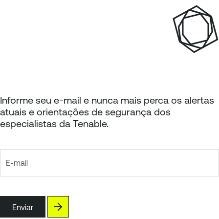
i
n
o
a
r
Informe seu e-mail e nunca mais perca os alertas
atuais e orientações de segurança dos
especialistas da Tenable.
E-mail
Enviar