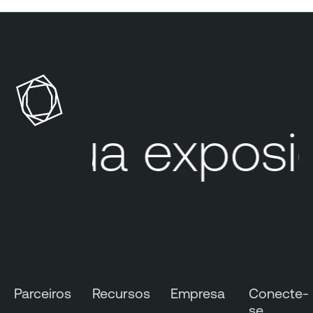
Sua exposiç
Parceiros
Recursos
Empresa
Conecte-
se