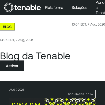
Por q
Plataforma
Soluções
a
Tena
Pular para a navegação principal
Ir para o conteúdo principal
13:04 EDT, 7 Aug, 2026
BLOG
Ir para o fim
13:04 EDT, 7 Aug, 2026
Blog da Tenable
Assinar
AUG 7 2026
SEGURANÇA DE IA