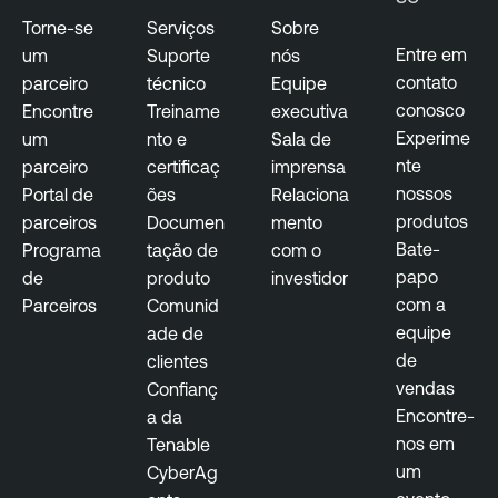
Torne-se
Serviços
Sobre
Entre em
um
Suporte
nós
contato
parceiro
técnico
Equipe
conosco
Encontre
Treiname
executiva
Experime
um
nto e
Sala de
nte
parceiro
certificaç
imprensa
nossos
Portal de
ões
Relaciona
produtos
parceiros
Documen
mento
Bate-
Programa
tação de
com o
papo
de
produto
investidor
com a
Parceiros
Comunid
equipe
ade de
de
clientes
vendas
Confianç
Encontre-
a da
nos em
Tenable
um
CyberAg