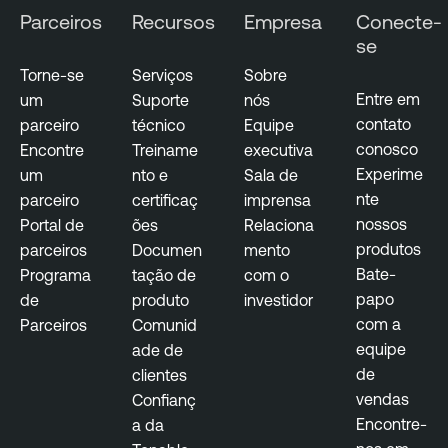
Parceiros
Recursos
Empresa
Conecte-
se
Torne-se
Serviços
Sobre
Entre em
um
Suporte
nós
contato
parceiro
técnico
Equipe
conosco
Encontre
Treiname
executiva
Experime
um
nto e
Sala de
nte
parceiro
certificaç
imprensa
nossos
Portal de
ões
Relaciona
produtos
parceiros
Documen
mento
Bate-
Programa
tação de
com o
papo
de
produto
investidor
com a
Parceiros
Comunid
equipe
ade de
de
clientes
vendas
Confianç
Encontre-
a da