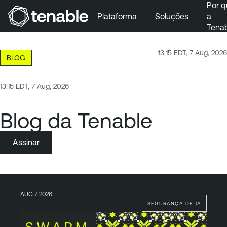
Por q
Plataforma
Soluções
a
Tena
Pular para a navegação principal
Ir para o conteúdo principal
13:15 EDT, 7 Aug, 2026
BLOG
Ir para o fim
13:15 EDT, 7 Aug, 2026
Blog da Tenable
Assinar
AUG 7 2026
SEGURANÇA DE IA