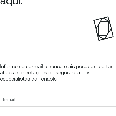
aqui.
t
á
e
g
r
i
i
n
o
a
r
Informe seu e-mail e nunca mais perca os alertas
atuais e orientações de segurança dos
especialistas da Tenable.
E-mail