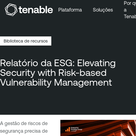
Por q
Plataforma
Soluções
a
Tena
Pular para a navegação principal
Ir para o conteúdo principal
Ir para o fim
Biblioteca de recursos
Navegação
estrutural
Relatório da ESG: Elevating
Security with Risk-based
Vulnerability Management
A gestão de riscos de
segurança precisa de