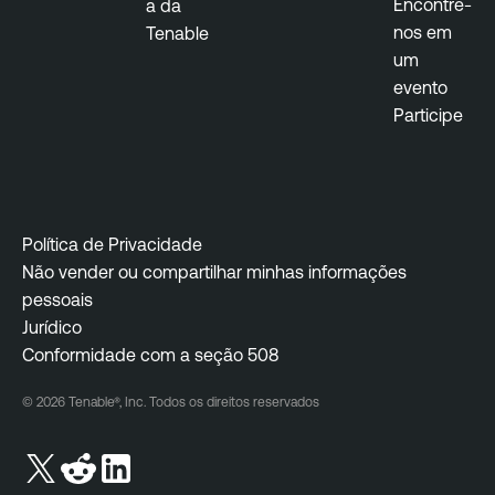
Encontre-
a da
nos em
Tenable
um
evento
Participe
Política de Privacidade
Não vender ou compartilhar minhas informações
pessoais
Jurídico
Conformidade com a seção 508
© 2026 Tenable®, Inc. Todos os direitos reservados