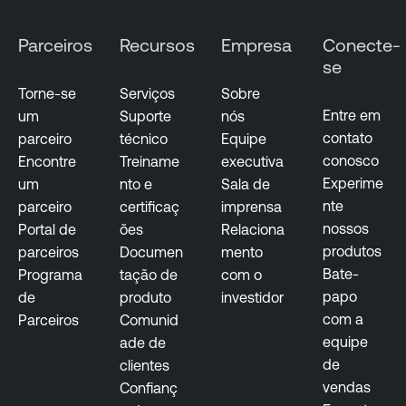
b
Parceiros
Recursos
Empresa
Conecte-
i
se
l
i
Torne-se
Serviços
Sobre
t
Entre em
um
Suporte
nós
y
contato
parceiro
técnico
Equipe
M
conosco
Encontre
Treiname
executiva
a
Experime
um
nto e
Sala de
n
nte
parceiro
certificaç
imprensa
a
nossos
Portal de
ões
Relaciona
g
produtos
parceiros
Documen
mento
e
Bate-
Programa
tação de
com o
m
papo
de
produto
investidor
e
com a
Parceiros
Comunid
n
equipe
ade de
t
de
clientes
vendas
Confianç