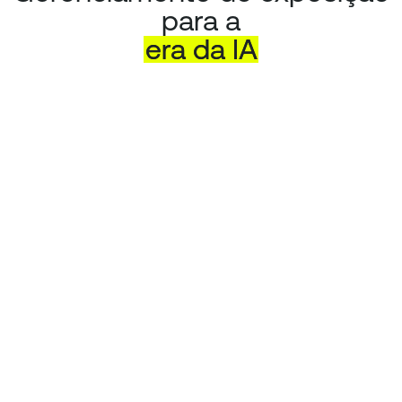
para a
era
da
IA