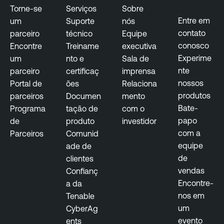
Torne-se
Serviços
Sobre
Entre em
um
Suporte
nós
contato
parceiro
técnico
Equipe
conosco
Encontre
Treiname
executiva
Experime
um
nto e
Sala de
nte
parceiro
certificaç
imprensa
nossos
Portal de
ões
Relaciona
produtos
parceiros
Documen
mento
Bate-
Programa
tação de
com o
papo
de
produto
investidor
com a
Parceiros
Comunid
equipe
ade de
de
clientes
vendas
Confianç
Encontre-
a da
nos em
Tenable
um
CyberAg
evento
ents