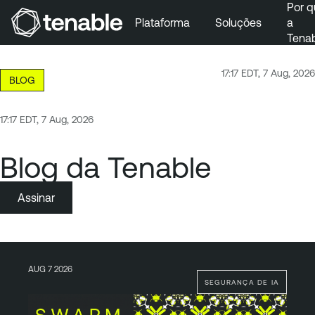
Por q
Plataforma
Soluções
a
Tena
Pular para a navegação principal
Ir para o conteúdo principal
17:17 EDT, 7 Aug, 2026
BLOG
Ir para o fim
17:17 EDT, 7 Aug, 2026
Blog da Tenable
Assinar
AUG 7 2026
SEGURANÇA DE IA