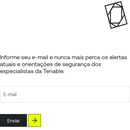
i
n
o
a
r
Informe seu e-mail e nunca mais perca os alertas
atuais e orientações de segurança dos
especialistas da Tenable.
E-mail
Enviar