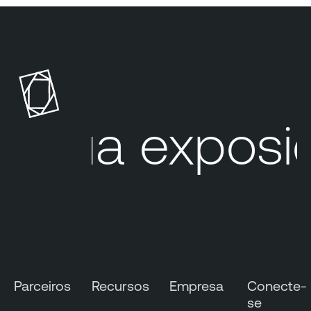
Sua exposiç
Parceiros
Recursos
Empresa
Conecte-
se